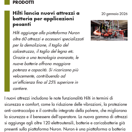
PRODOTTI
Hilti lancia nuovi attrezzi a
20 gennaio 2026
batteria per applicazioni
pesanti
Hilti aggiunge alla piattaforma Nuron
oltre 60 attrezzi e accessori specializzati
per la demolizione, il taglio del
calcestruzzo, il taglio del legno etc.
Grazie a una tecnologia avanzata, le
nuove batterie offrono maggiore
potenza e capacità. Si ricaricano più
velocemente, contribuendo ad
un’efficienza fino al 25% superiore in
cantiere.
I nuovi attrezzi includono le note funzionalità Hilti in termini di
sicurezza e comfort, come la riduzione delle vibrazioni, la protezione
anti-contraccolpo e il controllo integrato della polvere, che migliorano
la sicurezza e il benessere dell’operatore. La nuova gamma di attrezzi
si aggiunge agli oltre 120 elettroutensili, batterie e caricabatterie già
presenti sulla piattaforma Nuron. Nuron è una piattaforma a batteria