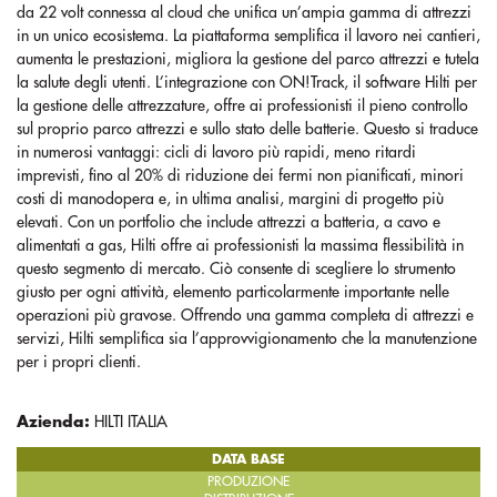
da 22 volt connessa al cloud che unifica un’ampia gamma di attrezzi
in un unico ecosistema. La piattaforma semplifica il lavoro nei cantieri,
aumenta le prestazioni, migliora la gestione del parco attrezzi e tutela
la salute degli utenti. L’integrazione con ON!Track, il software Hilti per
la gestione delle attrezzature, offre ai professionisti il pieno controllo
sul proprio parco attrezzi e sullo stato delle batterie. Questo si traduce
in numerosi vantaggi: cicli di lavoro più rapidi, meno ritardi
imprevisti, fino al 20% di riduzione dei fermi non pianificati, minori
costi di manodopera e, in ultima analisi, margini di progetto più
elevati. Con un portfolio che include attrezzi a batteria, a cavo e
alimentati a gas, Hilti offre ai professionisti la massima flessibilità in
questo segmento di mercato. Ciò consente di scegliere lo strumento
giusto per ogni attività, elemento particolarmente importante nelle
operazioni più gravose. Offrendo una gamma completa di attrezzi e
servizi, Hilti semplifica sia l’approvvigionamento che la manutenzione
per i propri clienti.
Azienda:
HILTI ITALIA
DATA BASE
PRODUZIONE