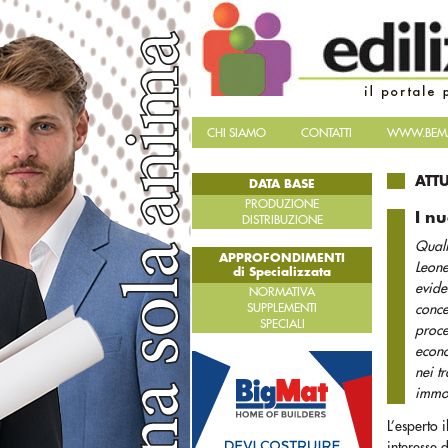
CHI SIAMO
CONTATTI
WWW.BEMA
ATT
DATA BASE
PRODUZIONE
I n
DISTRIBUZIONE
Quali
APPROFONDIMENTI
Leone
di Specializzata
evide
NORMATIVA
SUPPLEMENTI
conce
SPECIALI
proce
econo
nei t
immob
L’esperto 
interesse 