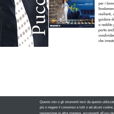
per i lavo
fondamenta
resilienti,
guidare da
a reddito 
porta anch
condivider
che invest
Questo sito o gli strumenti terzi da questo utilizzat
© Copyright 2
più o negare il consenso a tutti o ad alcuni cooki
navigazione in altra maniera, acconsenti all’uso de