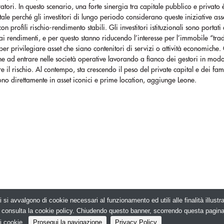
ratori. In questo scenario, una forte sinergia tra capitale pubblico e privato 
le perché gli investitori di lungo periodo considerano queste iniziative asse
 con profili rischio-rendimento stabili. Gli investitori istituzionali sono portati 
i rendimenti, e per questo stanno riducendo l’interesse per l’immobile “tra
per privilegiare asset che siano contenitori di servizi o attività economiche.
e ad entrare nelle società operative lavorando a fianco dei gestori in mod
e il rischio. Al contempo, sta crescendo il peso del private capital e dei fami
ono direttamente in asset iconici e prime location, aggiunge Leone.
i si avvalgono di cookie necessari al funzionamento ed utili alle finalità illust
026. Edilizia in Rete - N.ro Iscrizione ROC 5836 -
e, consulta la cookie policy. Chiudendo questo banner, scorrendo questa pagin
i cookie.
Prosegui la navigazione
Privacy Policy