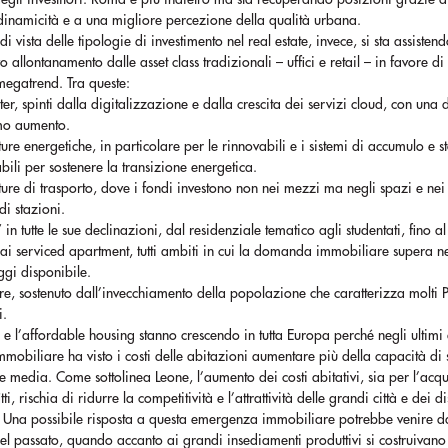
dinamicità e a una migliore percezione della qualità urbana.
di vista delle tipologie di investimento nel real estate, invece, si sta assisten
o allontanamento dalle asset class tradizionali – uffici e retail – in favore di
megatrend. Tra queste:
ter, spinti dalla digitalizzazione e dalla crescita dei servizi cloud, con un
imo aumento.
utture energetiche, in particolare per le rinnovabili e i sistemi di accumulo e 
bili per sostenere la transizione energetica.
utture di trasporto, dove i fondi investono non nei mezzi ma negli spazi e nei
di stazioni.
g” in tutte le sue declinazioni, dal residenziale tematico agli studentati, fino a
ai serviced apartment, tutti ambiti in cui la domanda immobiliare supera n
oggi disponibile.
re, sostenuto dall’invecchiamento della popolazione che caratterizza molti 
i.
ng e l’affordable housing stanno crescendo in tutta Europa perché negli ultimi 
mobiliare ha visto i costi delle abitazioni aumentare più della capacità di
se media. Come sottolinea Leone, l’aumento dei costi abitativi, sia per l’acqu
itti, rischia di ridurre la competitività e l’attrattività delle grandi città e dei dis
i. Una possibile risposta a questa emergenza immobiliare potrebbe venire d
 nel passato, quando accanto ai grandi insediamenti produttivi si costruivano