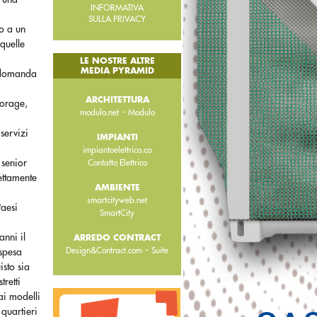
INFORMATIVA
SULLA PRIVACY
do a un
 quelle
LE NOSTRE ALTRE
MEDIA PYRAMID
a domanda
ARCHITETTURA
storage,
-
modulo.net
Modulo
 servizi
IMPIANTI
impiantoelettrico.co
l senior
Contatto Elettrico
ettamente
AMBIENTE
smartcityweb.net
Paesi
SmartCity
anni il
ARREDO CONTRACT
-
Design&Contract.com
Suite
 spesa
isto sia
tretti
ai modelli
 quartieri