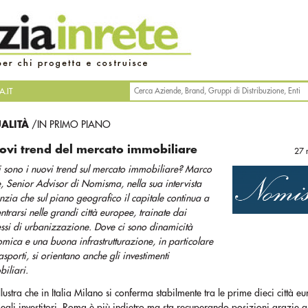
.IT
UALITÀ
/IN PRIMO PIANO
uovi trend del mercato immobiliare
27 
 sono i nuovi trend sul mercato immobiliare? Marco
, Senior Advisor di Nomisma, nella sua intervista
nzia che sul piano geografico il capitale continua a
ntrarsi nelle grandi città europee, trainate dai
ssi di urbanizzazione. Dove ci sono dinamicità
mica e una buona infrastrutturazione, in particolare
rasporti, si orientano anche gli investimenti
iliari.
illustra che in Italia Milano si conferma stabilmente tra le prime dieci città e
degli investitori. Roma è più indietro ma sta recuperando posizioni grazie 