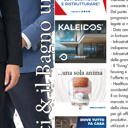
crescente 
Dal punto 
progressiv
legate ai 
- Data cen
in fortiss
- Infrastr
indispensa
- Infrastr
delle gran
- Il “livin
housing e 
l’offerta 
- Healthca
occidental
Il co-livi
mercato im
della clas
per gli aff
produttiv
utilizzati