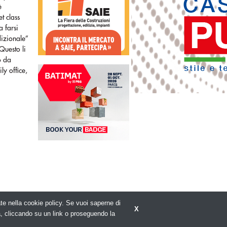
è
t class
a farsi
dizionale”
 Questo li
o da
ly office,
rate nella cookie policy. Se vuoi saperne di
X
Privacy policy
a, cliccando su un link o proseguendo la