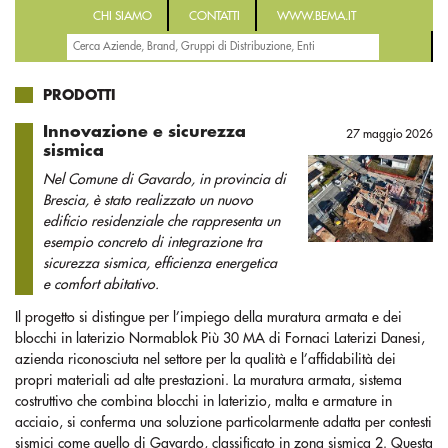
CHI SIAMO
CONTATTI
WWW.BEMA.IT
PRODOTTI
Innovazione e sicurezza
27 maggio 2026
sismica
Nel Comune di Gavardo, in provincia di
Brescia, è stato realizzato un nuovo
edificio residenziale che rappresenta un
esempio concreto di integrazione tra
sicurezza sismica, efficienza energetica
e comfort abitativo.
Il progetto si distingue per l’impiego della muratura armata e dei
blocchi in laterizio Normablok Più 30 MA di Fornaci Laterizi Danesi,
azienda riconosciuta nel settore per la qualità e l’affidabilità dei
propri materiali ad alte prestazioni. La muratura armata, sistema
costruttivo che combina blocchi in laterizio, malta e armature in
acciaio, si conferma una soluzione particolarmente adatta per contesti
sismici come quello di Gavardo, classificato in zona sismica 2. Questa