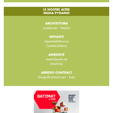
LE NOSTRE ALTRE
MEDIA PYRAMID
ARCHITETTURA
-
modulo.net
Modulo
IMPIANTI
impiantoelettrico.co
Contatto Elettrico
AMBIENTE
smartcityweb.net
SmartCity
ARREDO CONTRACT
-
Design&Contract.com
Suite