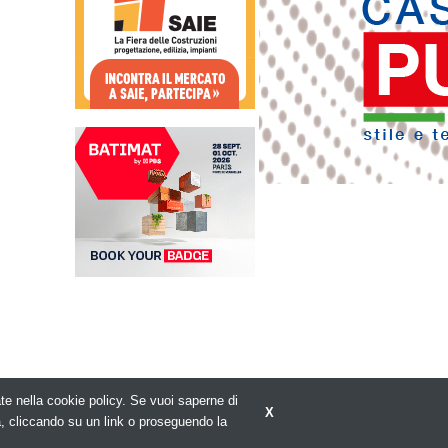
rate nella cookie policy. Se vuoi saperne di
X
Privacy policy
a, cliccando su un link o proseguendo la