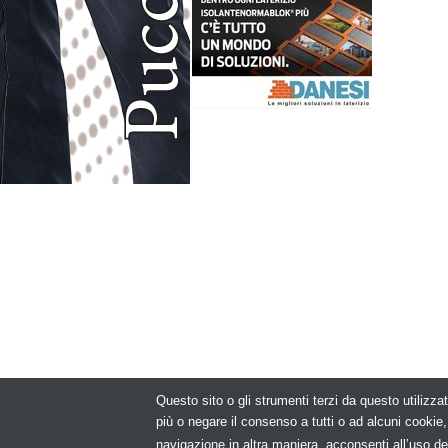
Questo sito o gli strumenti terzi da questo utilizzat
© Copyright 2
più o negare il consenso a tutti o ad alcuni cooki
navigazione in altra maniera, acconsenti all’uso de