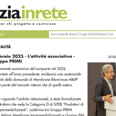
.IT
UALITÀ
raio 2025 - L'attività associativa -
28 fe
ppo PRIMI
damento economico del comparto nel 2024,
ontato all’anno precedente, evidenzia una sostanziale
lità della domanda di Membrane Bituminose MBdP
a parte del mercato interno che di quello estero.
 riguarda l’ambito istituzionale, è stata formalizzata
truttura che vede la Categoria D di SITEB “Produttori di
mpermeabilizzanti”, suddivisa tra Gruppo PRIMI
ri Italiani Membrane Impermeabilizzanti) e Gruppo PML