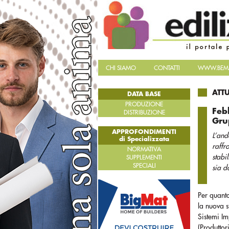
CHI SIAMO
CONTATTI
WWW.BEMA
ATT
DATA BASE
PRODUZIONE
Febb
DISTRIBUZIONE
Gru
APPROFONDIMENTI
L’an
di Specializzata
raffr
NORMATIVA
stabi
SUPPLEMENTI
SPECIALI
sia d
Per quanto
la nuova s
Sistemi I
(Produtto