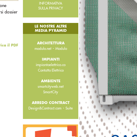
INFORMATIVA
ione
SULLA PRIVACY
si dossier
LE NOSTRE ALTRE
MEDIA PYRAMID
ARCHITETTURA
rica il PDF
-
modulo.net
Modulo
IMPIANTI
impiantoelettrico.co
Contatto Elettrico
AMBIENTE
smartcityweb.net
SmartCity
ARREDO CONTRACT
-
Design&Contract.com
Suite