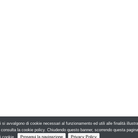
i si avvalgono di cookie necessari al funzionamento ed utili alle finalità illust
026. Edilizia in Rete - N.ro Iscrizione ROC 5836 -
e, consulta la cookie policy. Chiudendo questo banner, scorrendo questa pagin
i cookie.
Prosegui la navigazione
Privacy Policy