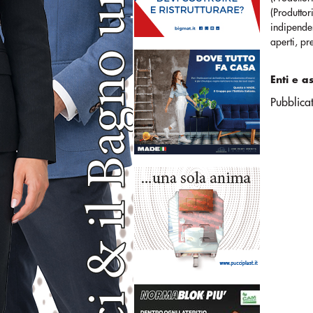
(Produtto
indipenden
aperti, pr
Enti e a
Pubblica