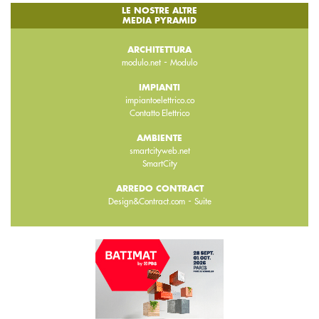
LE NOSTRE ALTRE
MEDIA PYRAMID
ARCHITETTURA
-
modulo.net
Modulo
IMPIANTI
impiantoelettrico.co
Contatto Elettrico
AMBIENTE
smartcityweb.net
SmartCity
ARREDO CONTRACT
-
Design&Contract.com
Suite