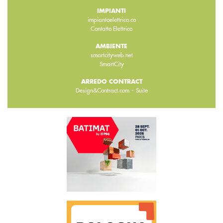
IMPIANTI
impiantoelettrico.co
Contatto Elettrico
AMBIENTE
smartcityweb.net
SmartCity
ARREDO CONTRACT
-
Design&Contract.com
Suite