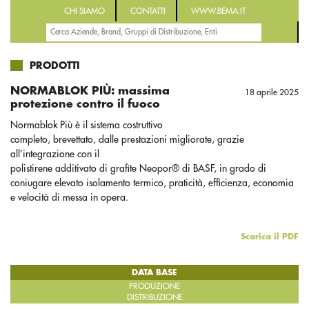
CHI SIAMO
CONTATTI
WWW.BEMA.IT
PRODOTTI
NORMABLOK PIÙ: massima
18 aprile 2025
protezione contro il fuoco
Normablok Più è il sistema costruttivo
completo, brevettato, dalle prestazioni migliorate, grazie
all’integrazione con il
polistirene additivato di grafite Neopor® di BASF, in grado di
coniugare elevato isolamento termico, praticità, efficienza, economia
e velocità di messa in opera.
Scarica il PDF
DATA BASE
PRODUZIONE
DISTRIBUZIONE