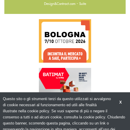
-
Design&Contract.com
Suite
Questo sito o gli strumenti terzi da questo utilizzati si avvalgono
X
di cookie necessari al funzionamento ed utili alle finalità
illustrate nella cookie policy. Se vuoi saperne di più o negare il
consenso a tutti o ad alcuni cookie, consulta la cookie policy. Chiudendo
questo banner, scorrendo questa pagina, cliccando su un link o
© Copyright 2026. Edilizia in Rete - N.ro
Iscrizione ROC 5836 -
Privacy policy
proseguendo la navigazione in altra maniera, acconsenti all’uso dei