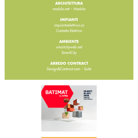
ARCHITETTURA
-
modulo.net
Modulo
IMPIANTI
impiantoelettrico.co
Contatto Elettrico
AMBIENTE
smartcityweb.net
SmartCity
ARREDO CONTRACT
-
Design&Contract.com
Suite