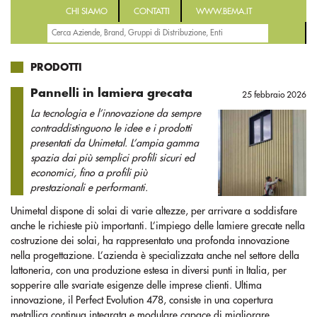
CHI SIAMO
CONTATTI
WWW.BEMA.IT
PRODOTTI
Pannelli in lamiera grecata
25 febbraio 2026
La tecnologia e l’innovazione da sempre
contraddistinguono le idee e i prodotti
presentati da Unimetal. L’ampia gamma
spazia dai più semplici profili sicuri ed
economici, fino a profili più
prestazionali e performanti.
Unimetal dispone di solai di varie altezze, per arrivare a soddisfare
anche le richieste più importanti. L’impiego delle lamiere grecate nella
costruzione dei solai, ha rappresentato una profonda innovazione
nella progettazione. L’azienda è specializzata anche nel settore della
lattoneria, con una produzione estesa in diversi punti in Italia, per
sopperire alle svariate esigenze delle imprese clienti. Ultima
innovazione, il Perfect Evolution 478, consiste in una copertura
metallica continua integrata e modulare capace di migliorare,