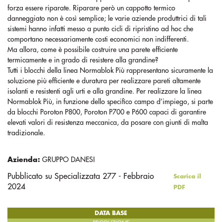
forza essere riparate. Riparare però un cappotto termico
danneggiato non è così semplice; le varie aziende produttrici di tali
sistemi hanno infatti messo a punto cicli di ripristino ad hoc che
comportano necessariamente costi economici non indifferenti.
Ma allora, come è possibile costruire una parete efficiente
termicamente e in grado di resistere alla grandine?
Tutti i blocchi della linea Normablok Più rappresentano sicuramente la
soluzione più efficiente e duratura per realizzare pareti altamente
isolanti e resistenti agli urti e alla grandine. Per realizzare la linea
Normablok Più, in funzione dello specifico campo d’impiego, si parte
da blocchi Poroton P800, Poroton P700 e P600 capaci di garantire
elevati valori di resistenza meccanica, da posare con giunti di malta
tradizionale.
Azienda:
GRUPPO DANESI
Pubblicato su Specializzata 277 - Febbraio
Scarica il
2024
PDF
DATA BASE