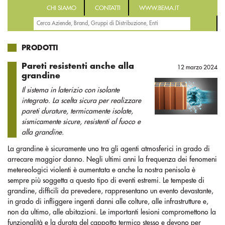
CHI SIAMO
CONTATTI
WWW.BEMA.IT
PRODOTTI
Pareti resistenti anche alla
12 marzo 2024
grandine
Il sistema in laterizio con isolante
integrato. La scelta sicura per realizzare
pareti durature, termicamente isolate,
sismicamente sicure, resistenti al fuoco e
alla grandine.
La grandine è sicuramente uno tra gli agenti atmosferici in grado di
arrecare maggior danno. Negli ultimi anni la frequenza dei fenomeni
metereologici violenti è aumentata e anche la nostra penisola è
sempre più soggetta a questo tipo di eventi estremi. Le tempeste di
grandine, difficili da prevedere, rappresentano un evento devastante,
in grado di infliggere ingenti danni alle colture, alle infrastrutture e,
non da ultimo, alle abitazioni. Le importanti lesioni compromettono la
funzionalità e la durata del cappotto termico stesso e devono per