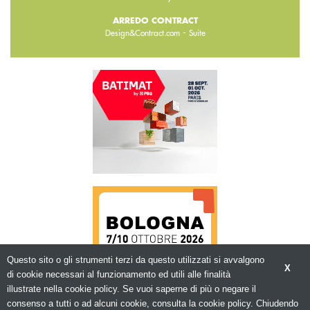
ARREDO CONTRACT
-
Design&Contract.com
Suite
Questo sito o gli strumenti terzi da questo utilizzati si avvalgono
X
di cookie necessari al funzionamento ed utili alle finalità
illustrate nella cookie policy. Se vuoi saperne di più o negare il
consenso a tutti o ad alcuni cookie, consulta la cookie policy. Chiudendo