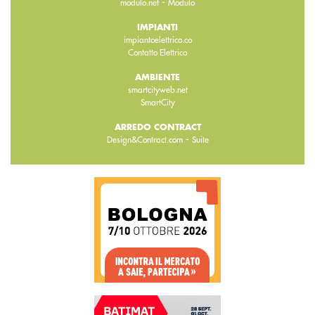
-
modulo.net
Modulo
IMPIANTI
impiantoelettrico.co
Contatto Elettrico
AMBIENTE
smartcityweb.net
SmartCity
ARREDO CONTRACT
-
Design&Contract.com
Suite