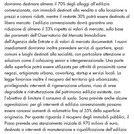
dovranno destinare almeno il 70% degli alloggi all’edilizia
convenzionata, con immobili destinati alla vendita o alla locazione a
prezzi e canoni ridotti, mentre il restante 30% potrà essere destinato al
libero mercato. L’edilizia convenzionata dovrà garantire una
riduzione di almeno il 33% rispetto ai valori di mercato, sulla base
dei parametri dell’Osservatorio del Mercato Immobiliare
dell’Agenzia delle Entrate o di valori di mercato documentati. I nuovi
insediamenti dovranno inoltre prevedere servizi di quartiere, spazi
comuni e luoghi destinati alla socialità, con particolare attenzione a
soluzioni come il cohousing senior e intergenerazionale. Una parte
della superficie potrà essere utilizzata per attività di prossimità come
negozi, artigianato urbano, coworking, startup e servizi locali. La
legge favorisce inoltre il recupero del territorio già urbanizzato,
privilegiando interventi di rigenerazione urbana, riuso di aree
degradate e ristrutturazione del patrimonio edilizio esistente, con
l’obiettivo di limitare il consumo di suolo. Sono previste anche alcune
agevolazioni: per gli interventi di edilizia convenzionata possono
essere concessi aumenti di volumetria fino al 35% della superficie
originaria. Per quanto riguarda il recupero degli immobili pubblici, il
Piano prevede uno stanziamento iniziale di 970 milioni di euro,
destinato a interventi di manutenzione e riqualificazione dell’edilizia