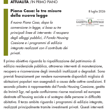
ATTUALITÀ
/IN PRIMO PIANO
Piano Casa: le tre misure
8 luglio 2026
della nuova legge
Il nuovo Piano Casa, dopo la
conversione in legge, si basa su tre
principali linee di intervento: il recupero
degli alloggi pubblici, il Fondo Housing
Coesione e i programmi di edilizia
integrata realizzati con il contributo dei
privati.
Il primo obiettivo riguarda la riqualificazione del patrimonio di
edilizia residenziale pubblica, attraverso interventi di manutenzione,
recupero e riconversione degli immobili inutilizzati o degradati. Sono
previsti finanziamenti per rendere nuovamente disponibili migliaia di
abitazioni popolari non assegnabili a causa delle cattive condizioni. Il
secondo pilastro è rappresentato dal Fondo Housing Coesione, gestito
da Invimit Sgr, nel quale confluiranno risorse nazionali ed europee
destinate all’housing sociale e al sostegno delle persone in difficoltà
abitativa. Il terzo ambito riguarda i programmi di edilizia integrata,
realizzati principalmente tramite investimenti privati. Questi interventi