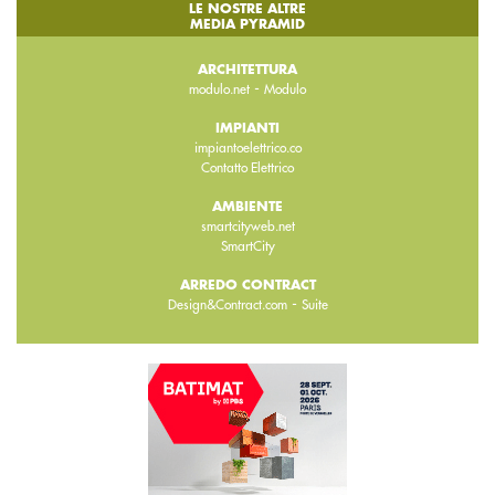
LE NOSTRE ALTRE
MEDIA PYRAMID
ARCHITETTURA
-
modulo.net
Modulo
IMPIANTI
impiantoelettrico.co
Contatto Elettrico
AMBIENTE
smartcityweb.net
SmartCity
ARREDO CONTRACT
-
Design&Contract.com
Suite