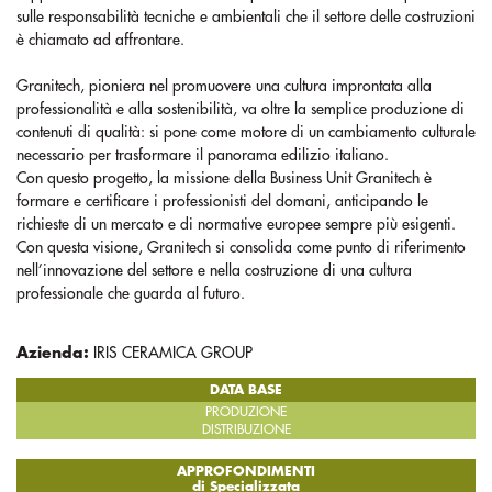
sulle responsabilità tecniche e ambientali che il settore delle costruzioni
è chiamato ad affrontare.
Granitech, pioniera nel promuovere una cultura improntata alla
professionalità e alla sostenibilità, va oltre la semplice produzione di
contenuti di qualità: si pone come motore di un cambiamento culturale
necessario per trasformare il panorama edilizio italiano.
Con questo progetto, la missione della Business Unit Granitech è
formare e certificare i professionisti del domani, anticipando le
richieste di un mercato e di normative europee sempre più esigenti.
Con questa visione, Granitech si consolida come punto di riferimento
nell’innovazione del settore e nella costruzione di una cultura
professionale che guarda al futuro.
Azienda:
IRIS CERAMICA GROUP
DATA BASE
PRODUZIONE
DISTRIBUZIONE
APPROFONDIMENTI
di Specializzata