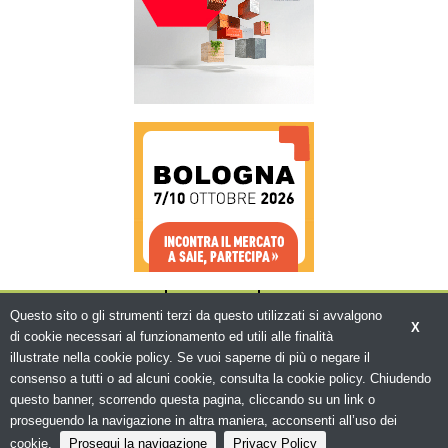
CHI SIAMO
CONTATTI
WWW.BEMA.IT
Questo sito o gli strumenti terzi da questo utilizzati si avvalgono
X
di cookie necessari al funzionamento ed utili alle finalità
illustrate nella cookie policy. Se vuoi saperne di più o negare il
consenso a tutti o ad alcuni cookie, consulta la cookie policy. Chiudendo
questo banner, scorrendo questa pagina, cliccando su un link o
© Copyright 2026. Edilizia in Rete - N.ro
Iscrizione ROC 5836 -
Privacy policy
proseguendo la navigazione in altra maniera, acconsenti all’uso dei
cookie.
Prosegui la navigazione
Privacy Policy