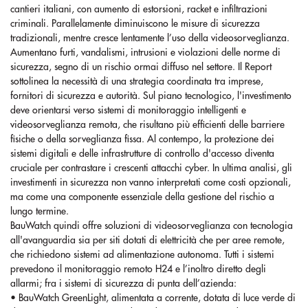
cantieri italiani, con aumento di estorsioni, racket e infiltrazioni
criminali. Parallelamente diminuiscono le misure di sicurezza
tradizionali, mentre cresce lentamente l’uso della videosorveglianza.
Aumentano furti, vandalismi, intrusioni e violazioni delle norme di
sicurezza, segno di un rischio ormai diffuso nel settore. Il Report
sottolinea la necessità di una strategia coordinata tra imprese,
fornitori di sicurezza e autorità. Sul piano tecnologico, l'investimento
deve orientarsi verso sistemi di monitoraggio intelligenti e
videosorveglianza remota, che risultano più efficienti delle barriere
fisiche o della sorveglianza fissa. Al contempo, la protezione dei
sistemi digitali e delle infrastrutture di controllo d'accesso diventa
cruciale per contrastare i crescenti attacchi cyber. In ultima analisi, gli
investimenti in sicurezza non vanno interpretati come costi opzionali,
ma come una componente essenziale della gestione del rischio a
lungo termine.
BauWatch quindi offre soluzioni di videosorveglianza con tecnologia
all'avanguardia sia per siti dotati di elettricità che per aree remote,
che richiedono sistemi ad alimentazione autonoma. Tutti i sistemi
prevedono il monitoraggio remoto H24 e l’inoltro diretto degli
allarmi; fra i sistemi di sicurezza di punta dell’azienda:
• BauWatch GreenLight, alimentata a corrente, dotata di luce verde di