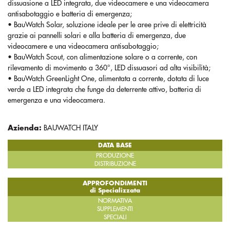
dissuasione a LED integrata, due videocamere e una videocamera
antisabotaggio e batteria di emergenza;
• BauWatch Solar, soluzione ideale per le aree prive di elettricità
grazie ai pannelli solari e alla batteria di emergenza, due
videocamere e una videocamera antisabotaggio;
• BauWatch Scout, con alimentazione solare o a corrente, con
rilevamento di movimento a 360°, LED dissuasori ad alta visibilità;
• BauWatch GreenLight One, alimentata a corrente, dotata di luce
verde a LED integrata che funge da deterrente attivo, batteria di
emergenza e una videocamera.
Azienda:
BAUWATCH ITALY
DATA BASE
PRODUZIONE
DISTRIBUZIONE
APPROFONDIMENTI
di Specializzata
NORMATIVA
SUPPLEMENTI
SPECIALI