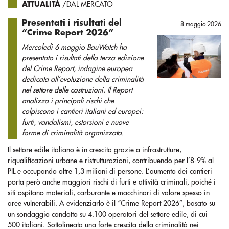
ATTUALITÀ
/DAL MERCATO
Presentati i risultati del
8 maggio 2026
“Crime Report 2026”
Mercoledì 6 maggio BauWatch ha
presentato i risultati della terza edizione
del Crime Report, indagine europea
dedicata all’evoluzione della criminalità
nel settore delle costruzioni. Il Report
analizza i principali rischi che
colpiscono i cantieri italiani ed europei:
furti, vandalismi, estorsioni e nuove
forme di criminalità organizzata.
Il settore edile italiano è in crescita grazie a infrastrutture,
riqualificazioni urbane e ristrutturazioni, contribuendo per l’8-9% al
PIL e occupando oltre 1,3 milioni di persone. L’aumento dei cantieri
porta però anche maggiori rischi di furti e attività criminali, poiché i
siti ospitano materiali, carburante e macchinari di valore spesso in
aree vulnerabili. A evidenziarlo è il “Crime Report 2026”, basato su
un sondaggio condotto su 4.100 operatori del settore edile, di cui
500 italiani. Sottolineata una forte crescita della criminalità nei