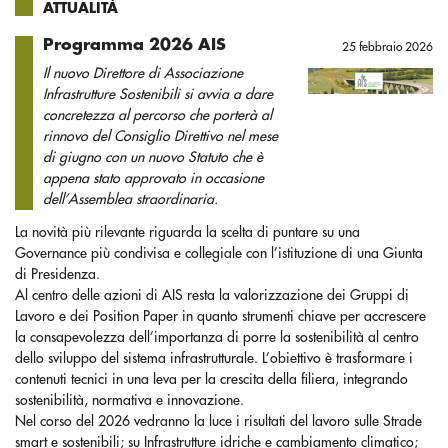
ATTUALITÀ
Programma 2026 AIS
25 febbraio 2026
Il nuovo Direttore di Associazione
Infrastrutture Sostenibili si avvia a dare
concretezza al percorso che porterà al
rinnovo del Consiglio Direttivo nel mese
di giugno con un nuovo Statuto che è
appena stato approvato in occasione
dell’Assemblea straordinaria.
La novità più rilevante riguarda la scelta di puntare su una
Governance più condivisa e collegiale con l’istituzione di una Giunta
di Presidenza.
Al centro delle azioni di AIS resta la valorizzazione dei Gruppi di
Lavoro e dei Position Paper in quanto strumenti chiave per accrescere
la consapevolezza dell’importanza di porre la sostenibilità al centro
dello sviluppo del sistema infrastrutturale. L’obiettivo è trasformare i
contenuti tecnici in una leva per la crescita della filiera, integrando
sostenibilità, normativa e innovazione.
Nel corso del 2026 vedranno la luce i risultati del lavoro sulle Strade
smart e sostenibili; su Infrastrutture idriche e cambiamento climatico;