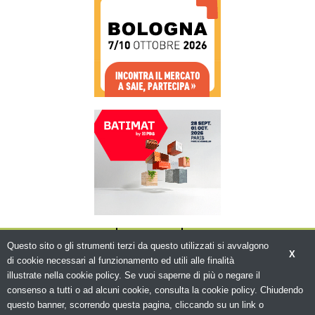
CHI SIAMO
CONTATTI
WWW.BEMA.IT
Questo sito o gli strumenti terzi da questo utilizzati si avvalgono
X
di cookie necessari al funzionamento ed utili alle finalità
illustrate nella cookie policy. Se vuoi saperne di più o negare il
consenso a tutti o ad alcuni cookie, consulta la cookie policy. Chiudendo
questo banner, scorrendo questa pagina, cliccando su un link o
© Copyright 2026. Edilizia in Rete - N.ro