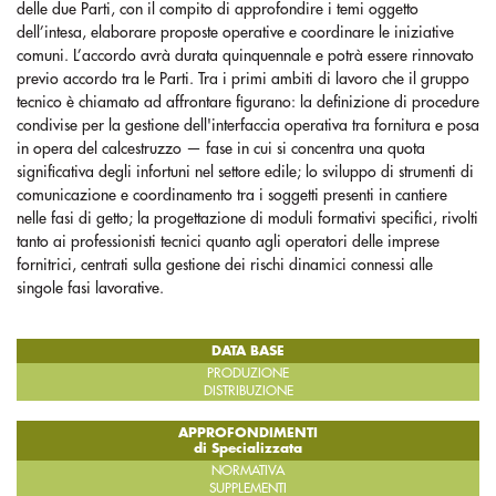
delle due Parti, con il compito di approfondire i temi oggetto
dell’intesa, elaborare proposte operative e coordinare le iniziative
comuni. L’accordo avrà durata quinquennale e potrà essere rinnovato
previo accordo tra le Parti. Tra i primi ambiti di lavoro che il gruppo
tecnico è chiamato ad affrontare figurano: la definizione di procedure
condivise per la gestione dell'interfaccia operativa tra fornitura e posa
in opera del calcestruzzo — fase in cui si concentra una quota
significativa degli infortuni nel settore edile; lo sviluppo di strumenti di
comunicazione e coordinamento tra i soggetti presenti in cantiere
nelle fasi di getto; la progettazione di moduli formativi specifici, rivolti
tanto ai professionisti tecnici quanto agli operatori delle imprese
fornitrici, centrati sulla gestione dei rischi dinamici connessi alle
singole fasi lavorative.
DATA BASE
PRODUZIONE
DISTRIBUZIONE
APPROFONDIMENTI
di Specializzata
NORMATIVA
SUPPLEMENTI