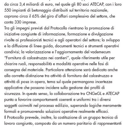
da circa 3,4 miliardi di euro, nel quale gli 80 soci ATECAP, con i loro
550 impianti di betonaggio distribuiti sul territorio nazionale,
coprono circa il 65% del giro d'affari complessivo del settore, che
conta 330 imprese.
Tra gli impegni previsti dal Protocollo rientrano la promozione di
iniziative congiunte di informazione, formazione e divulgazione
rivolte ai professionisti tecnici e agli operatori del settore; lo sviluppo
e la diffusione di linee guida, documenti tecnici e strumenti operativi
condivisi; la valorizzazione e l’aggiornamento del vademecum
“Fornitura di calcestruzzo nei cantieri”, quale riferimento utile per
chiarire ruoli, responsabilità e modalità operative nelle fasi di
consegna del materiale. Particolare attenzione sarà dedicata anche
alla corretta distinzione tra attività di fornitura del calcestruzzo e
attività di posa in opera, tema sul quale permangono incertezze
applicative che possono incidere sulla gestione dei profili di
sicurezza. In questo senso, la collaborazione tra CNGeGL e ATECAP
punta a favorire comportamenti coerenti e uniformi tra i diversi
soggetti coinvolti nel processo edilizio, superando logiche meramente
formali e promuovendo soluzioni operative realmente efficaci.
Il Protocollo prevede, inoltre, la costituzione di un gruppo tecnico di
lavoro congiunto, composto da un numero paritario di rappresentanti