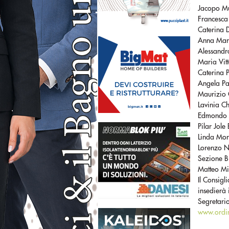
Jacopo Mu
Francesca
Caterina D
Anna Mari
Alessandr
Maria Vitt
Caterina P
Angela Pa
Maurizio 
Lavinia C
Edmondo J
Pilar Jole
Linda More
Lorenzo N
Sezione B
Matteo Mic
Il Consigl
insedierà 
Segretario
www.ordin