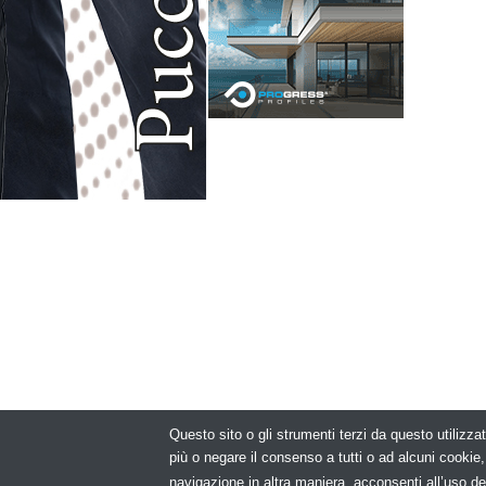
Questo sito o gli strumenti terzi da questo utilizzat
© Copyright 2
più o negare il consenso a tutti o ad alcuni cooki
navigazione in altra maniera, acconsenti all’uso de