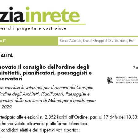
.IT
UALITÀ
ovato il consiglio dell'ordine degli
2 
itettetti, pianificatori, paesaggisti e
servatori
no concluse le votazioni per il rinnovo del Consiglio
Ordine degli Architetti, Pianificatori, Paesaggisti e
rvatori della provincia di Milano per il quadriennio
-2029.
ecipato alle elezioni n. 2.352 iscritti all’Ordine, pari al 17,64% dei 13.33
he hanno votato attraverso piattaforma telematica.
candidati eletti e dei rispettivi voti riportati:
A