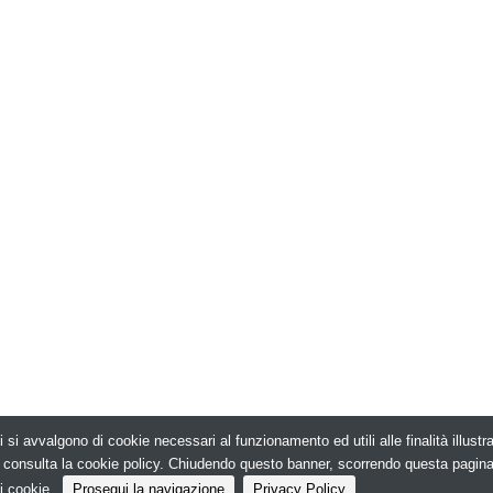
i si avvalgono di cookie necessari al funzionamento ed utili alle finalità illust
026. Edilizia in Rete - N.ro Iscrizione ROC 5836 -
e, consulta la cookie policy. Chiudendo questo banner, scorrendo questa pagin
i cookie.
Prosegui la navigazione
Privacy Policy