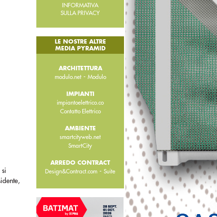
INFORMATIVA
SULLA PRIVACY
LE NOSTRE ALTRE
MEDIA PYRAMID
ARCHITETTURA
-
modulo.net
Modulo
IMPIANTI
impiantoelettrico.co
Contatto Elettrico
AMBIENTE
smartcityweb.net
SmartCity
ARREDO CONTRACT
 si
-
Design&Contract.com
Suite
sidente,