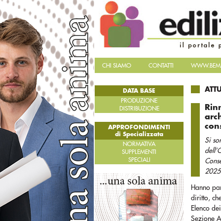
CHI SIAMO
CONTATTI
WWW.BEMA
ATT
DATA BASE
PRODUZIONE
Rinn
DISTRIBUZIONE
arch
con
APPROFONDIMENTI
di Specializzata
Si so
NORMATIVA
dell’
SUPPLEMENTI
SPECIALI
Conse
2025
Hanno part
diritto, c
Elenco dei 
Sezione 