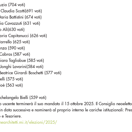
zio (704 voti)
 Claudia Scotti(691 voti)
aria Battistini (674 voti)
a Cavazzuti (631 voti)
o Alì(630 voti)
oria Capitanucci (626 voti)
arrello (625 voti)
nza (590 voti)
Cabras (587 voti)
hiara Tagliabue (585 voti)
onghi Lavarini(584 voti)
 Beatrice Girardi Boschetti (577 voti)
lli (575 voti)
oè (563 voti)
helangelo Bielli (559 voti)
io uscente terminerà il suo mandato il 15 ottobre 2025. Il Consiglio neoeletto
in data successiva e nominerà al proprio interno le cariche istituzionali: Pre
 e Tesoriere.
earchitetti.mi.it/elezioni/2025/