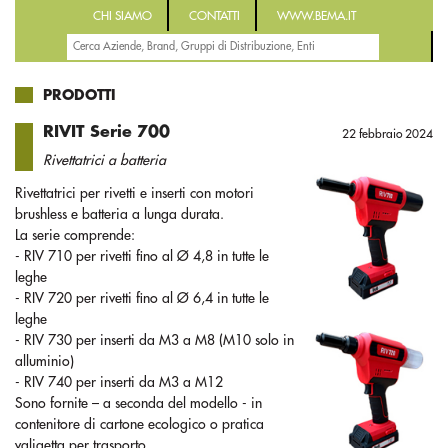
CHI SIAMO
CONTATTI
WWW.BEMA.IT
PRODOTTI
RIVIT Serie 700
22 febbraio 2024
Rivettatrici a batteria
Rivettatrici per rivetti e inserti con motori
brushless e batteria a lunga durata.
La serie comprende:
- RIV 710 per rivetti fino al Ø 4,8 in tutte le
leghe
- RIV 720 per rivetti fino al Ø 6,4 in tutte le
leghe
- RIV 730 per inserti da M3 a M8 (M10 solo in
alluminio)
- RIV 740 per inserti da M3 a M12
Sono fornite – a seconda del modello - in
contenitore di cartone ecologico o pratica
valigetta per trasporto.