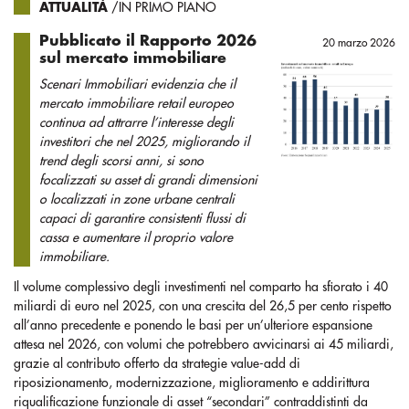
ATTUALITÀ
/IN PRIMO PIANO
Pubblicato il Rapporto 2026
20 marzo 2026
sul mercato immobiliare
Scenari Immobiliari evidenzia che il
mercato immobiliare retail europeo
continua ad attrarre l’interesse degli
investitori che nel 2025, migliorando il
trend degli scorsi anni, si sono
focalizzati su asset di grandi dimensioni
o localizzati in zone urbane centrali
capaci di garantire consistenti flussi di
cassa e aumentare il proprio valore
immobiliare.
Il volume complessivo degli investimenti nel comparto ha sfiorato i 40
miliardi di euro nel 2025, con una crescita del 26,5 per cento rispetto
all’anno precedente e ponendo le basi per un’ulteriore espansione
attesa nel 2026, con volumi che potrebbero avvicinarsi ai 45 miliardi,
grazie al contributo offerto da strategie value-add di
riposizionamento, modernizzazione, miglioramento e addirittura
riqualificazione funzionale di asset “secondari” contraddistinti da