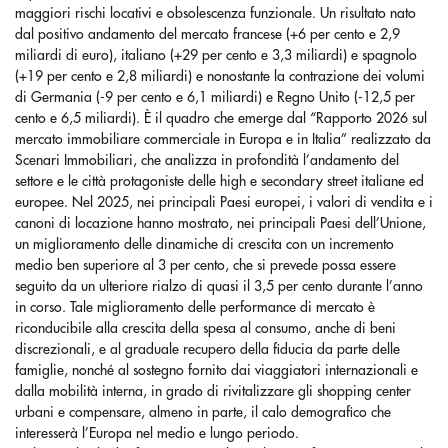
maggiori rischi locativi e obsolescenza funzionale. Un risultato nato
dal positivo andamento del mercato francese (+6 per cento e 2,9
miliardi di euro), italiano (+29 per cento e 3,3 miliardi) e spagnolo
(+19 per cento e 2,8 miliardi) e nonostante la contrazione dei volumi
di Germania (-9 per cento e 6,1 miliardi) e Regno Unito (-12,5 per
cento e 6,5 miliardi). È il quadro che emerge dal “Rapporto 2026 sul
mercato immobiliare commerciale in Europa e in Italia” realizzato da
Scenari Immobiliari, che analizza in profondità l’andamento del
settore e le città protagoniste delle high e secondary street italiane ed
europee. Nel 2025, nei principali Paesi europei, i valori di vendita e i
canoni di locazione hanno mostrato, nei principali Paesi dell’Unione,
un miglioramento delle dinamiche di crescita con un incremento
medio ben superiore al 3 per cento, che si prevede possa essere
seguito da un ulteriore rialzo di quasi il 3,5 per cento durante l’anno
in corso. Tale miglioramento delle performance di mercato è
riconducibile alla crescita della spesa al consumo, anche di beni
discrezionali, e al graduale recupero della fiducia da parte delle
famiglie, nonché al sostegno fornito dai viaggiatori internazionali e
dalla mobilità interna, in grado di rivitalizzare gli shopping center
urbani e compensare, almeno in parte, il calo demografico che
interesserà l’Europa nel medio e lungo periodo.