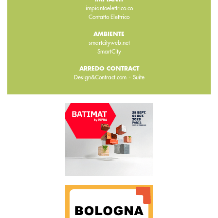
impiantoelettrico.co
Contatto Elettrico
AMBIENTE
smartcityweb.net
SmartCity
ARREDO CONTRACT
-
Design&Contract.com
Suite