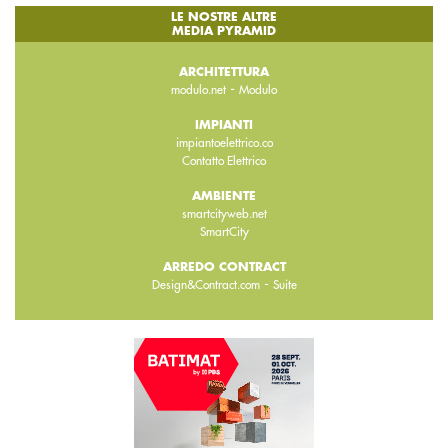
LE NOSTRE ALTRE
MEDIA PYRAMID
ARCHITETTURA
-
modulo.net
Modulo
IMPIANTI
impiantoelettrico.co
Contatto Elettrico
AMBIENTE
smartcityweb.net
SmartCity
ARREDO CONTRACT
-
Design&Contract.com
Suite