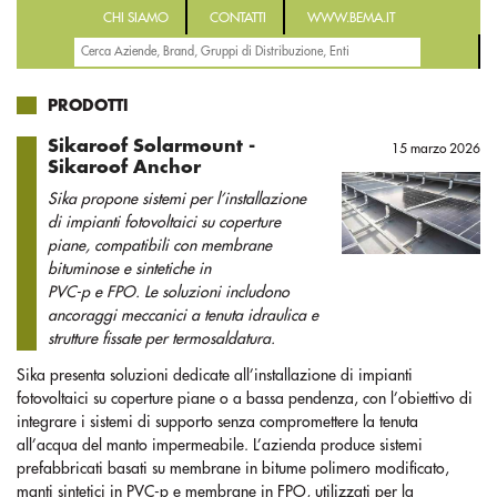
CHI SIAMO
CONTATTI
WWW.BEMA.IT
PRODOTTI
Sikaroof Solarmount -
15 marzo 2026
Sikaroof Anchor
Sika propone sistemi per l’installazione
di impianti fotovoltaici su coperture
piane, compatibili con membrane
bituminose e sintetiche in
PVC-p e FPO. Le soluzioni includono
ancoraggi meccanici a tenuta idraulica e
strutture fissate per termosaldatura.
Sika presenta soluzioni dedicate all’installazione di impianti
fotovoltaici su coperture piane o a bassa pendenza, con l’obiettivo di
integrare i sistemi di supporto senza compromettere la tenuta
all’acqua del manto impermeabile. L’azienda produce sistemi
prefabbricati basati su membrane in bitume polimero modificato,
manti sintetici in PVC-p e membrane in FPO, utilizzati per la