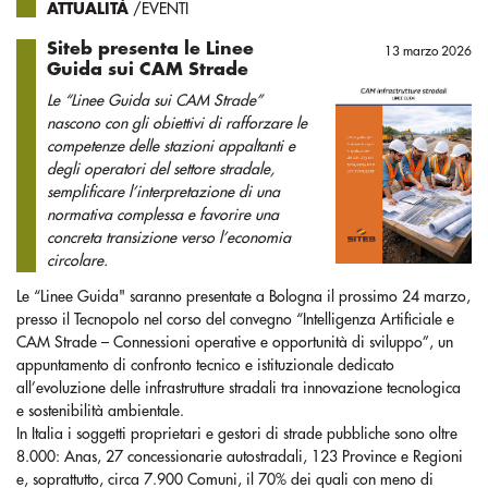
ATTUALITÀ
/EVENTI
Siteb presenta le Linee
13 marzo 2026
Guida sui CAM Strade
Le “Linee Guida sui CAM Strade”
nascono con gli obiettivi di rafforzare le
competenze delle stazioni appaltanti e
degli operatori del settore stradale,
semplificare l’interpretazione di una
normativa complessa e favorire una
concreta transizione verso l’economia
circolare.
Le “Linee Guida" saranno presentate a Bologna il prossimo 24 marzo,
presso il Tecnopolo nel corso del convegno “Intelligenza Artificiale e
CAM Strade – Connessioni operative e opportunità di sviluppo”, un
appuntamento di confronto tecnico e istituzionale dedicato
all’evoluzione delle infrastrutture stradali tra innovazione tecnologica
e sostenibilità ambientale.
In Italia i soggetti proprietari e gestori di strade pubbliche sono oltre
8.000: Anas, 27 concessionarie autostradali, 123 Province e Regioni
e, soprattutto, circa 7.900 Comuni, il 70% dei quali con meno di