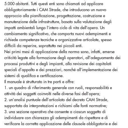
5.000 abitanti. Tutti questi enti sono chiamati ad applicare
obbligatoriamente i CAM Strade, che introducono un nuovo
approccio alla pianificazione, progettazione, costruzione e
manutenzione delle infrastrutture, basato sulla valutazione degli
impatti ambientali lungo l’intero ciclo di vita dell’opera. Un
cambiamento significativo, che comporta nuovi adempimenti e
richiede competenze tecniche e organizzative articolate, spesso
difficili da reperire, soprattutto nei piccoli enti.
Nei primi mesi di applicazione della norma sono, infatti, emerse
criticità legate alla formazione degli operatori, all’adeguamento dei
processi produttivi e degli impianti, alla revisione dei capitolati
speciali d’appalto e dei prezziari, nonché all’implementazione dei
sistemi di qualifica e certificazione.
Il manuale è strutturato in tre parti e offre:
1. un quadro di riferimento generale con ruoli, responsabilità e
attività dei soggetti coinvolti nelle diverse fasi dell’opera;
2. un’analisi puntuale dell’articolato del decreto CAM Strade,
supportata da interpretazioni e richiami alle fonti normative;
3. una sezione operativa che consente a ciascun soggetto di
individuare con chiarezza gli adempimenti da rispettare e di
verificare la corretta applicazione delle clausole obbligatorie e dei