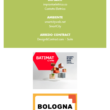
impiantoelettrico.co
Contatto Elettrico
AMBIENTE
smartcityweb.net
SmartCity
ARREDO CONTRACT
-
Design&Contract.com
Suite