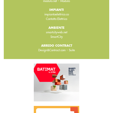
-
modulo.net
Modulo
IMPIANTI
impiantoelettrico.co
Contatto Elettrico
AMBIENTE
smartcityweb.net
SmartCity
ARREDO CONTRACT
-
Design&Contract.com
Suite