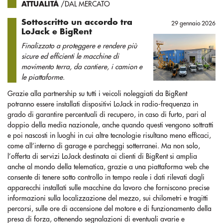
ATTUALITÀ
/DAL MERCATO
Sottoscritto un accordo tra
29 gennaio 2026
LoJack e BigRent
Finalizzato a proteggere e rendere più
sicure ed efficienti le macchine di
movimento terra, da cantiere, i camion e
le piattaforme.
Grazie alla partnership su tutti i veicoli noleggiati da BigRent
potranno essere installati dispositivi LoJack in radio-frequenza in
grado di garantire percentuali di recupero, in caso di furto, pari al
doppio della media nazionale, anche quando questi vengono sottratti
e poi nascosti in luoghi in cui altre tecnologie risultano meno efficaci,
come all’interno di garage e parcheggi sotterranei. Ma non solo,
l’offerta di servizi LoJack destinata ai clienti di BigRent si amplia
anche al mondo della telematica, grazie a una piattaforma web che
consente di tenere sotto controllo in tempo reale i dati rilevati dagli
apparecchi installati sulle macchine da lavoro che forniscono precise
informazioni sulla localizzazione del mezzo, sui chilometri e tragitti
percorsi, sulle ore di accensione del motore e di funzionamento della
presa di forza, ottenendo segnalazioni di eventuali avarie e