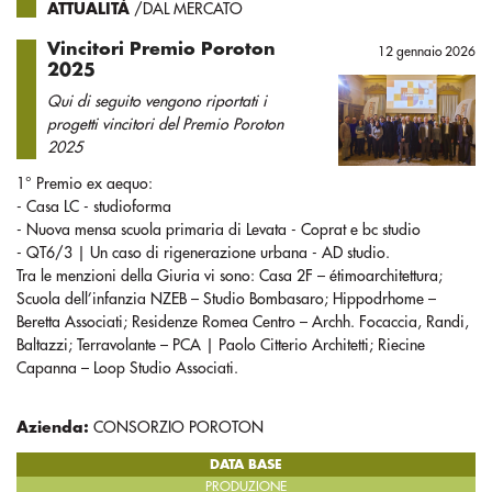
ATTUALITÀ
/DAL MERCATO
Vincitori Premio Poroton
12 gennaio 2026
2025
Qui di seguito vengono riportati i
progetti vincitori del Premio Poroton
2025
1° Premio ex aequo:
- Casa LC - studioforma
- Nuova mensa scuola primaria di Levata - Coprat e bc studio
- QT6/3 | Un caso di rigenerazione urbana - AD studio.
Tra le menzioni della Giuria vi sono: Casa 2F – étimoarchitettura;
Scuola dell’infanzia NZEB – Studio Bombasaro; Hippodrhome –
Beretta Associati; Residenze Romea Centro – Archh. Focaccia, Randi,
Baltazzi; Terravolante – PCA | Paolo Citterio Architetti; Riecine
Capanna – Loop Studio Associati.
Azienda:
CONSORZIO POROTON
DATA BASE
PRODUZIONE