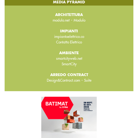
MEDIA PYRAMID
ARCHITETTURA
-
modulo.net
Modulo
IMPIANTI
impiantoelettrico.co
Contatto Elettrico
AMBIENTE
smartcityweb.net
SmartCity
ARREDO CONTRACT
-
Design&Contract.com
Suite