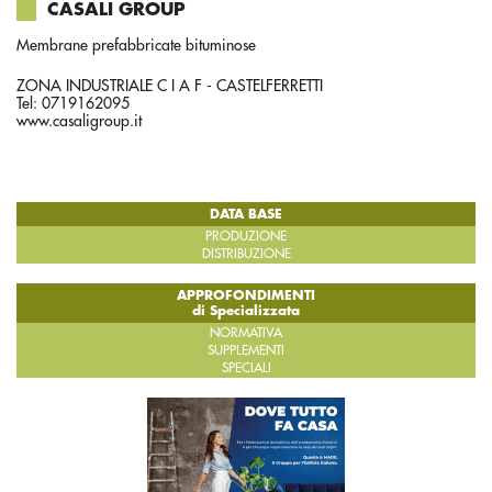
CASALI GROUP
Membrane prefabbricate bituminose
ZONA INDUSTRIALE C I A F - CASTELFERRETTI
Tel: 0719162095
www.casaligroup.it
DATA BASE
PRODUZIONE
DISTRIBUZIONE
APPROFONDIMENTI
di Specializzata
NORMATIVA
SUPPLEMENTI
SPECIALI