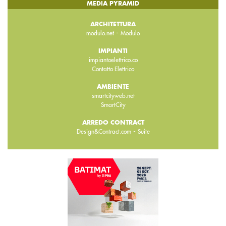
MEDIA PYRAMID
ARCHITETTURA
-
modulo.net
Modulo
IMPIANTI
impiantoelettrico.co
Contatto Elettrico
AMBIENTE
smartcityweb.net
SmartCity
ARREDO CONTRACT
-
Design&Contract.com
Suite