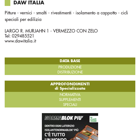
DAW ITALIA
Pitture - vernici - smalti - rivestimenti - isolamento a cappotto - cicli
speciali per edilizia
LARGO R. MURJAHN 1 - VERMEZZO CON ZELO
Tel: 029485521
www.dawitalia.it
DATA BASE
PRODUZIONE
DISTRIBUZIONE
APPROFONDIMENTI
di Specializzata
NORMATIVA
SUPPLEMENTI
SPECIALI