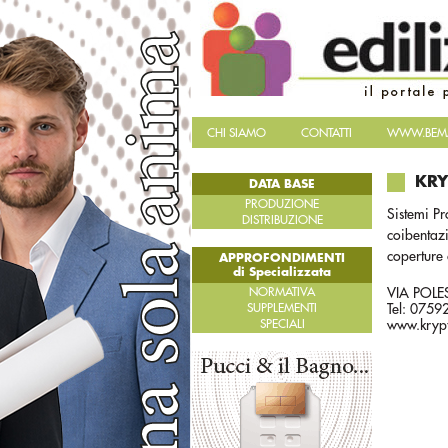
CHI SIAMO
CONTATTI
WWW.BEMA
KRY
DATA BASE
PRODUZIONE
Sistemi Pr
DISTRIBUZIONE
coibentazi
coperture 
APPROFONDIMENTI
di Specializzata
NORMATIVA
VIA POLE
SUPPLEMENTI
Tel: 075
SPECIALI
www.krypt