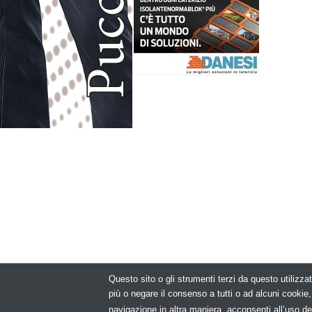
Questo sito o gli strumenti terzi da questo utilizzat
© Copyright 2
più o negare il consenso a tutti o ad alcuni cooki
navigazione in altra maniera, acconsenti all’uso de