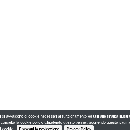
i si avvalgono di cookie necessari al funzionamento ed utili alle finalità illust
026. Edilizia in Rete - N.ro Iscrizione ROC 5836 -
e, consulta la cookie policy. Chiudendo questo banner, scorrendo questa pagin
i cookie.
Prosegui la navigazione
Privacy Policy