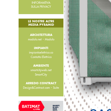
INFORMATIVA
SULLA PRIVACY
LE NOSTRE ALTRE
MEDIA PYRAMID
ARCHITETTURA
-
modulo.net
Modulo
IMPIANTI
impiantoelettrico.co
Contatto Elettrico
AMBIENTE
smartcityweb.net
SmartCity
ARREDO CONTRACT
-
Design&Contract.com
Suite