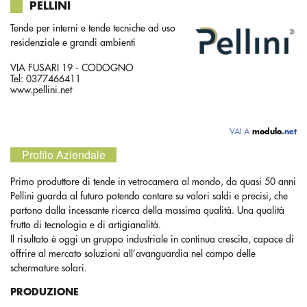
PELLINI
Tende per interni e tende tecniche ad uso
residenziale e grandi ambienti
VIA FUSARI 19 - CODOGNO
Tel: 0377466411
www.pellini.net
VAI A
modulo
.net
Profilo Aziendale
Primo produttore di tende in vetrocamera al mondo, da quasi 50 anni
Pellini guarda al futuro potendo contare su valori saldi e precisi, che
partono dalla incessante ricerca della massima qualità. Una qualità
frutto di tecnologia e di artigianalità.
Il risultato è oggi un gruppo industriale in continua crescita, capace di
offrire al mercato soluzioni all’avanguardia nel campo delle
schermature solari.
PRODUZIONE