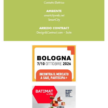
Contatto Elettrico
AMBIENTE
smartcityweb.net
SmartCity
ARREDO CONTRACT
-
Design&Contract.com
Suite