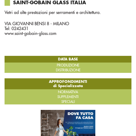
SAINT-GOBAIN GLASS ITALIA
Vetri ad alte prestazioni per serramenti e architettura.
VIA GIOVANNI BENSI 8 - MILANO
Tel: 0242431
www.saint-gobain-glass.com
DATA BASE
PRODUZIONE
DISTRIBUZIONE
APPROFONDIMENTI
di Specializzata
NORMATIVA
SUPPLEMENTI
SPECIALI