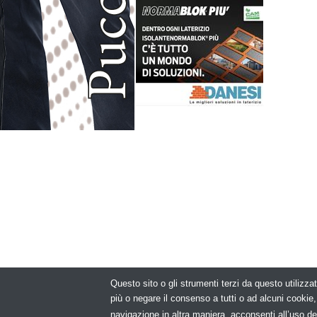
Questo sito o gli strumenti terzi da questo utilizzat
© Copyright 2
più o negare il consenso a tutti o ad alcuni cooki
navigazione in altra maniera, acconsenti all’uso de