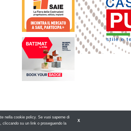
rate nella cookie policy. Se vuoi saperne di
X
Privacy policy
a, cliccando su un link o proseguendo la