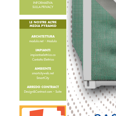
INFORMATIVA
SULLA PRIVACY
LE NOSTRE ALTRE
MEDIA PYRAMID
ARCHITETTURA
-
modulo.net
Modulo
IMPIANTI
impiantoelettrico.co
Contatto Elettrico
AMBIENTE
smartcityweb.net
SmartCity
ARREDO CONTRACT
-
Design&Contract.com
Suite