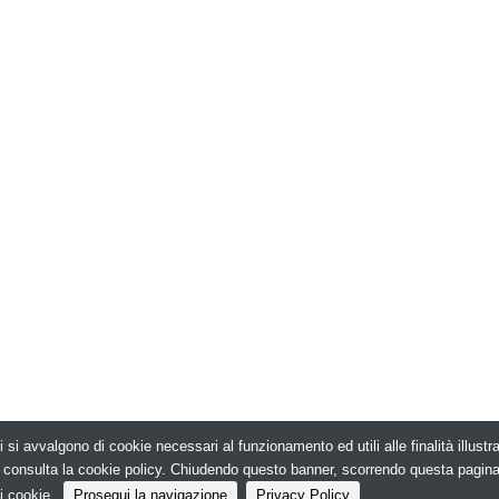
i si avvalgono di cookie necessari al funzionamento ed utili alle finalità illust
026. Edilizia in Rete - N.ro Iscrizione ROC 5836 -
e, consulta la cookie policy. Chiudendo questo banner, scorrendo questa pagin
i cookie.
Prosegui la navigazione
Privacy Policy