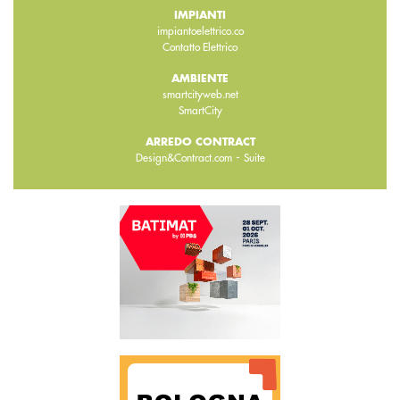
IMPIANTI
impiantoelettrico.co
Contatto Elettrico
AMBIENTE
smartcityweb.net
SmartCity
ARREDO CONTRACT
-
Design&Contract.com
Suite