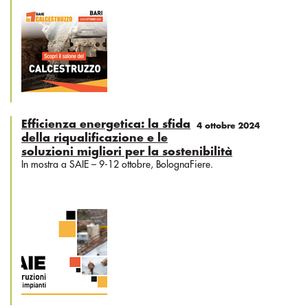
Efficienza energetica: la sfida
4 ottobre 2024
della riqualificazione e le
soluzioni migliori per la sostenibilità
In mostra a SAIE – 9-12 ottobre, BolognaFiere.