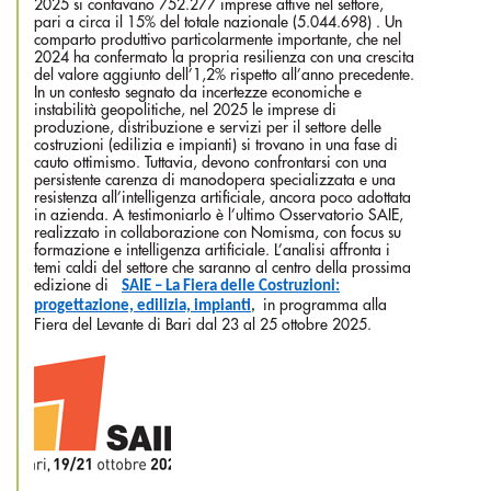
2025 si contavano 752.277 imprese attive nel settore,
pari a circa il 15% del totale nazionale (5.044.698) . Un
comparto produttivo particolarmente importante, che nel
2024 ha confermato la propria resilienza con una crescita
del valore aggiunto dell’1,2% rispetto all’anno precedente.
In un contesto segnato da incertezze economiche e
instabilità geopolitiche, nel 2025 le imprese di
produzione, distribuzione e servizi per il settore delle
costruzioni (edilizia e impianti) si trovano in una fase di
cauto ottimismo. Tuttavia, devono confrontarsi con una
persistente carenza di manodopera specializzata e una
resistenza all’intelligenza artificiale, ancora poco adottata
in azienda. A testimoniarlo è l’ultimo Osservatorio SAIE,
realizzato in collaborazione con Nomisma, con focus su
formazione e intelligenza artificiale. L’analisi affronta i
temi caldi del settore che saranno al centro della prossima
edizione di
SAIE – La Fiera delle Costruzioni:
in programma alla
progettazione, edilizia, impianti
,
Fiera del Levante di Bari dal 23 al 25 ottobre 2025.