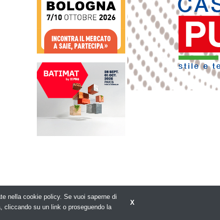
rate nella cookie policy. Se vuoi saperne di
X
Privacy policy
a, cliccando su un link o proseguendo la