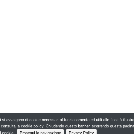
i si avvalgono di cookie necessari al funzionamento ed utili alle finalità illust
026. Edilizia in Rete - N.ro Iscrizione ROC 5836 -
e, consulta la cookie policy. Chiudendo questo banner, scorrendo questa pagin
i cookie.
Prosegui la navigazione
Privacy Policy