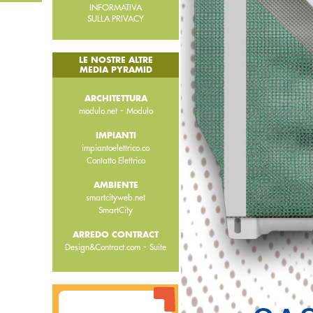
INFORMATIVA
SULLA PRIVACY
LE NOSTRE ALTRE
MEDIA PYRAMID
ARCHITETTURA
-
modulo.net
Modulo
IMPIANTI
impiantoelettrico.co
Contatto Elettrico
AMBIENTE
smartcityweb.net
SmartCity
ARREDO CONTRACT
-
Design&Contract.com
Suite