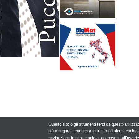
Questo sito o gli strumenti terzi da questo utilizzat
© Copyright 2
più o negare il consenso a tutti o ad alcuni cooki
navigazione in altra maniera, acconsenti all’uso de