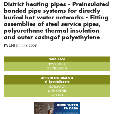
District heating pipes - Preinsulated
bonded pipe systems for directly
buried hot water networks - Fitting
assemblies of steel service pipes,
polyurethane thermal insulation
and outer casingof polyethylene
IT:
UNI EN 448:2009
DATA BASE
PRODUZIONE
DISTRIBUZIONE
APPROFONDIMENTI
di Specializzata
NORMATIVA
SUPPLEMENTI
SPECIALI