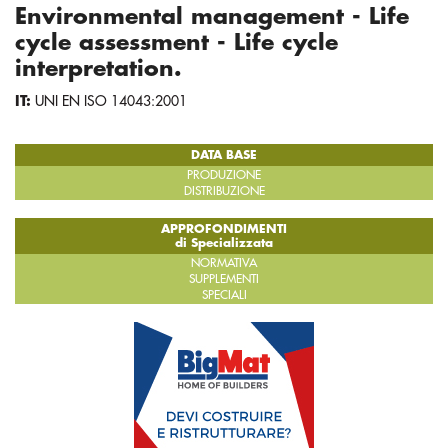
Environmental management - Life
cycle assessment - Life cycle
interpretation.
IT:
UNI EN ISO 14043:2001
DATA BASE
PRODUZIONE
DISTRIBUZIONE
APPROFONDIMENTI
di Specializzata
NORMATIVA
SUPPLEMENTI
SPECIALI