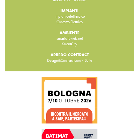
modulo.net
Modulo
IMPIANTI
impiantoelettrico.co
Contatto Elettrico
AMBIENTE
smartcityweb.net
SmartCity
ARREDO CONTRACT
-
Design&Contract.com
Suite