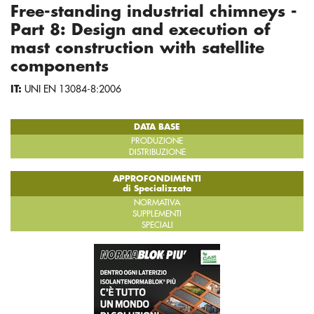
Free-standing industrial chimneys -
Part 8: Design and execution of
mast construction with satellite
components
IT:
UNI EN 13084-8:2006
DATA BASE
PRODUZIONE
DISTRIBUZIONE
APPROFONDIMENTI
di Specializzata
NORMATIVA
SUPPLEMENTI
SPECIALI