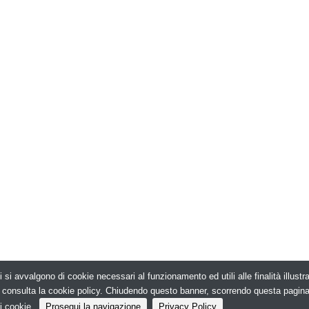
i si avvalgono di cookie necessari al funzionamento ed utili alle finalità illust
026. Edilizia in Rete - N.ro Iscrizione ROC 5836 -
e, consulta la cookie policy. Chiudendo questo banner, scorrendo questa pagin
i cookie.
Prosegui la navigazione
Privacy Policy