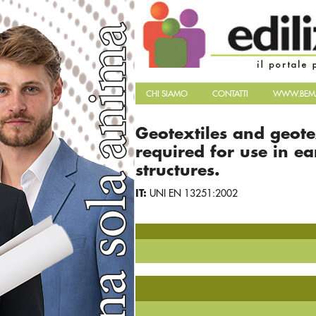
CHI SIAMO
CONTATTI
WWW.BEMA
Geotextiles and geotex
required for use in e
structures.
IT:
UNI EN 13251:2002