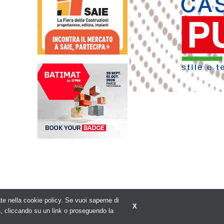
rate nella cookie policy. Se vuoi saperne di
X
Privacy policy
a, cliccando su un link o proseguendo la