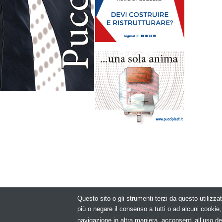
Questo sito o gli strumenti terzi da questo utilizzat
© Copyright 2
più o negare il consenso a tutti o ad alcuni cooki
navigazione in altra maniera, acconsenti all’uso de