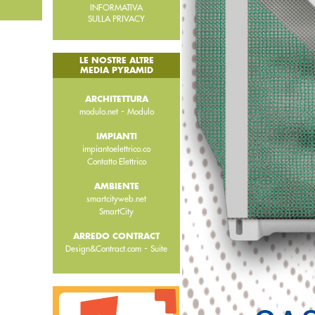
INFORMATIVA
SULLA PRIVACY
LE NOSTRE ALTRE
MEDIA PYRAMID
ARCHITETTURA
-
modulo.net
Modulo
IMPIANTI
impiantoelettrico.co
Contatto Elettrico
AMBIENTE
smartcityweb.net
SmartCity
ARREDO CONTRACT
-
Design&Contract.com
Suite