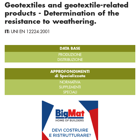
Geotextiles and geotextile-related
products - Determination of the
resistance to weathering.
IT:
UNI EN 12224:2001
DATA BASE
PRODUZIONE
DISTRIBUZIONE
APPROFONDIMENTI
di Specializzata
NORMATIVA
SUPPLEMENTI
SPECIALI