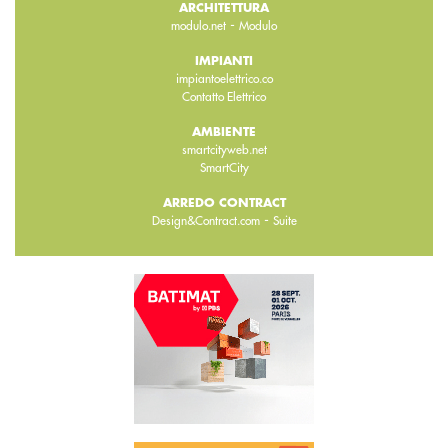
ARCHITETTURA
-
modulo.net
Modulo
IMPIANTI
impiantoelettrico.co
Contatto Elettrico
AMBIENTE
smartcityweb.net
SmartCity
ARREDO CONTRACT
-
Design&Contract.com
Suite