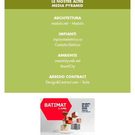
LE NOSTRE ALTRE
MEDIA PYRAMID
ARCHITETTURA
-
modulo.net
Modulo
IMPIANTI
impiantoelettrico.co
Contatto Elettrico
AMBIENTE
smartcityweb.net
SmartCity
ARREDO CONTRACT
-
Design&Contract.com
Suite