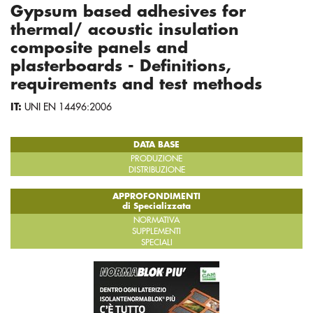
Gypsum based adhesives for
thermal/ acoustic insulation
composite panels and
plasterboards - Definitions,
requirements and test methods
IT:
UNI EN 14496:2006
DATA BASE
PRODUZIONE
DISTRIBUZIONE
APPROFONDIMENTI
di Specializzata
NORMATIVA
SUPPLEMENTI
SPECIALI