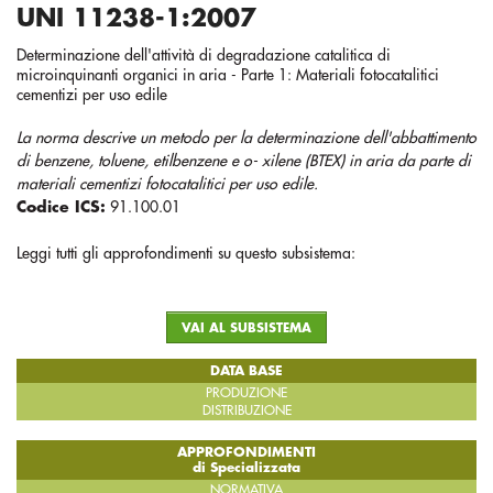
UNI 11238-1:2007
Determinazione dell'attività di degradazione catalitica di
microinquinanti organici in aria - Parte 1: Materiali fotocatalitici
cementizi per uso edile
La norma descrive un metodo per la determinazione dell'abbattimento
di benzene, toluene, etilbenzene e o- xilene (BTEX) in aria da parte di
materiali cementizi fotocatalitici per uso edile.
Codice ICS:
91.100.01
Leggi tutti gli approfondimenti su questo subsistema:
VAI AL SUBSISTEMA
DATA BASE
PRODUZIONE
DISTRIBUZIONE
APPROFONDIMENTI
di Specializzata
NORMATIVA