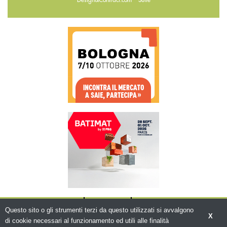
Design&Contract.com
Suite
CHI SIAMO
CONTATTI
WWW.BEMA.IT
Questo sito o gli strumenti terzi da questo utilizzati si avvalgono
X
di cookie necessari al funzionamento ed utili alle finalità