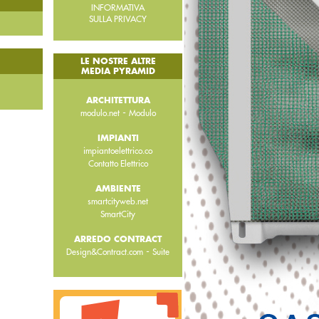
INFORMATIVA
SULLA PRIVACY
LE NOSTRE ALTRE
MEDIA PYRAMID
ARCHITETTURA
-
modulo.net
Modulo
IMPIANTI
impiantoelettrico.co
Contatto Elettrico
AMBIENTE
smartcityweb.net
SmartCity
ARREDO CONTRACT
-
Design&Contract.com
Suite