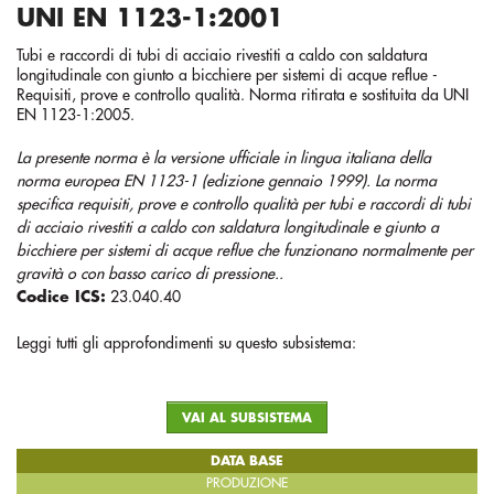
UNI EN 1123-1:2001
Tubi e raccordi di tubi di acciaio rivestiti a caldo con saldatura
longitudinale con giunto a bicchiere per sistemi di acque reflue -
Requisiti, prove e controllo qualità. Norma ritirata e sostituita da UNI
EN 1123-1:2005.
La presente norma è la versione ufficiale in lingua italiana della
norma europea EN 1123-1 (edizione gennaio 1999). La norma
specifica requisiti, prove e controllo qualità per tubi e raccordi di tubi
di acciaio rivestiti a caldo con saldatura longitudinale e giunto a
bicchiere per sistemi di acque reflue che funzionano normalmente per
gravità o con basso carico di pressione..
Codice ICS:
23.040.40
Leggi tutti gli approfondimenti su questo subsistema:
VAI AL SUBSISTEMA
DATA BASE
PRODUZIONE