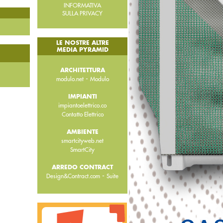
INFORMATIVA
SULLA PRIVACY
LE NOSTRE ALTRE
MEDIA PYRAMID
ARCHITETTURA
-
modulo.net
Modulo
IMPIANTI
impiantoelettrico.co
Contatto Elettrico
AMBIENTE
smartcityweb.net
SmartCity
ARREDO CONTRACT
-
Design&Contract.com
Suite