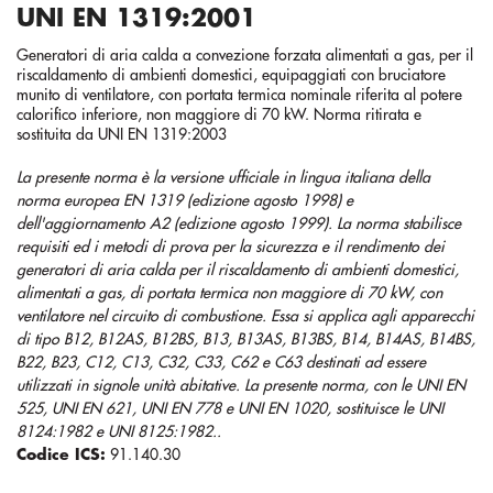
UNI EN 1319:2001
Generatori di aria calda a convezione forzata alimentati a gas, per il
riscaldamento di ambienti domestici, equipaggiati con bruciatore
munito di ventilatore, con portata termica nominale riferita al potere
calorifico inferiore, non maggiore di 70 kW. Norma ritirata e
sostituita da UNI EN 1319:2003
La presente norma è la versione ufficiale in lingua italiana della
norma europea EN 1319 (edizione agosto 1998) e
dell'aggiornamento A2 (edizione agosto 1999). La norma stabilisce
requisiti ed i metodi di prova per la sicurezza e il rendimento dei
generatori di aria calda per il riscaldamento di ambienti domestici,
alimentati a gas, di portata termica non maggiore di 70 kW, con
ventilatore nel circuito di combustione. Essa si applica agli apparecchi
di tipo B12, B12AS, B12BS, B13, B13AS, B13BS, B14, B14AS, B14BS,
B22, B23, C12, C13, C32, C33, C62 e C63 destinati ad essere
utilizzati in signole unità abitative. La presente norma, con le UNI EN
525, UNI EN 621, UNI EN 778 e UNI EN 1020, sostituisce le UNI
8124:1982 e UNI 8125:1982..
Codice ICS:
91.140.30