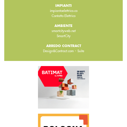
IMPIANTI
impiantoelettrico.co
Contatto Elettrico
AMBIENTE
smartcityweb.net
SmartCity
ARREDO CONTRACT
-
Design&Contract.com
Suite