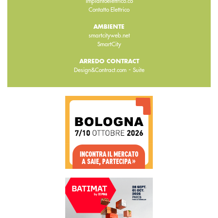
impiantoelettrico.co
Contatto Elettrico
AMBIENTE
smartcityweb.net
SmartCity
ARREDO CONTRACT
-
Design&Contract.com
Suite