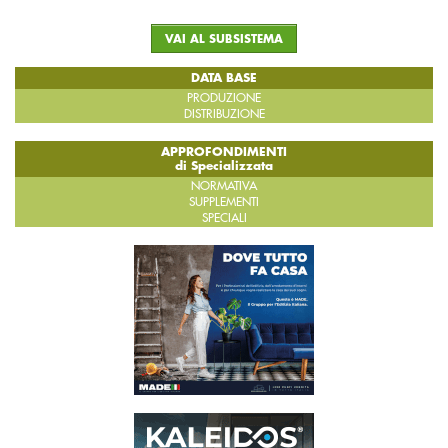
VAI AL SUBSISTEMA
DATA BASE
PRODUZIONE
DISTRIBUZIONE
APPROFONDIMENTI
di Specializzata
NORMATIVA
SUPPLEMENTI
SPECIALI