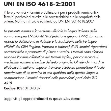
UNI EN ISO 4618-2:2001
Pitture e vernici - Termini e definizioni per i prodotti vernicianti -
Termini particolari relativi alle caratteristiche e alle proprietà delle
pitture. Norma ritirata e sostituita da UNI EN ISO 4618:2007
La presente norma è la versione ufficiale in lingua italiana della
norma europea EN ISO 4618-2 (edizione giugno 1999). La norma
riporta la definizione in italiano e la traduzione nelle tre lingue
ufficiali del CEN (inglese, francese e tedesco) di 51 termini riguardanti
caratteristiche e proprietà di pitture e vernici. I termini sono elencati
secondo l'ordine alfabetico dei termini inglesi, per conservare il
medesimo numero d'ordine del testo originale. Gli elenchi in ordine
alfabetico in italiano, inglese, francese e tedesco permettono il facile
reperimento di un termine in una qualsiasi delle quattro lingue e
comprendono i termini riportati nelle precedenti parti della ISO
4618..
Codice ICS:
01.040.87
Leggi tutti gli approfondimenti su questo subsistema: