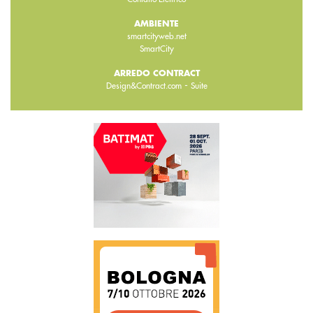
AMBIENTE
smartcityweb.net
SmartCity
ARREDO CONTRACT
-
Design&Contract.com
Suite