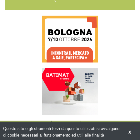
CHI SIAMO
CONTATTI
WWW.BEMA.IT
Questo sito o gli strumenti terzi da questo utilizzati si avvalgono
X
di cookie necessari al funzionamento ed utili alle finalità