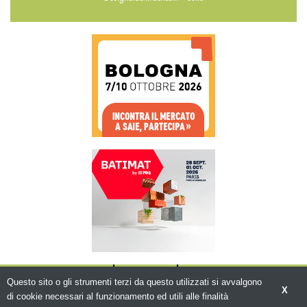
CHI SIAMO
CONTATTI
WWW.BEMA.IT
Questo sito o gli strumenti terzi da questo utilizzati si avvalgono
X
di cookie necessari al funzionamento ed utili alle finalità