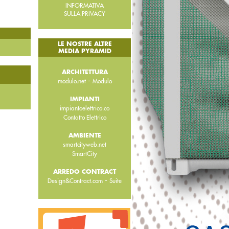
INFORMATIVA
SULLA PRIVACY
LE NOSTRE ALTRE
MEDIA PYRAMID
ARCHITETTURA
-
modulo.net
Modulo
IMPIANTI
impiantoelettrico.co
Contatto Elettrico
AMBIENTE
smartcityweb.net
SmartCity
ARREDO CONTRACT
-
Design&Contract.com
Suite